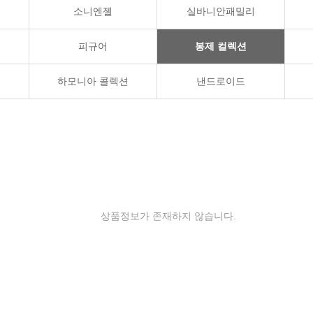
소니엔젤
실바니안패밀리
피규어
봉제 컬렉션
하모니아 콜렉션
낸드로이드
상품정보가 존재하지 않습니다.