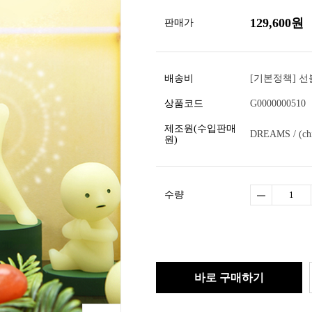
129,600
원
판매가
배송비
[기본정책] 선불
상품코드
G0000000510
제조원(수입판매
DREAMS / (ch
원)
수량
바로 구매하기