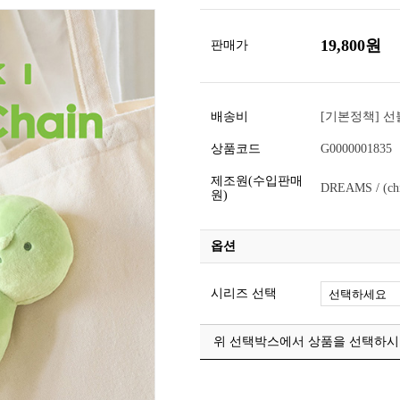
19,800
원
판매가
배송비
[기본정책] 선불
상품코드
G0000001835
제조원(수입판매
DREAMS / (ch
원)
옵션
시리즈 선택
위 선택박스에서 상품을 선택하시면