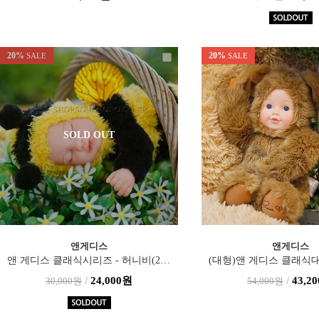
20%
20%
SALE
SALE
SOLD OUT
앤게디스
앤게디스
앤 게디스 클래식시리즈 - 허니비(22cm)
/
24,000원
/
43,2
30,000원
54,000원