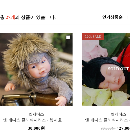
총
27개
의 상품이 있습니다.
인기상품순
10%
SALE
SOLD OUT
앤게디스
앤게디스
앤 게디스 클래식시리즈 - 헷지호그(졸린눈버전)(22cm)
30,000원
/
27,0
30,000원