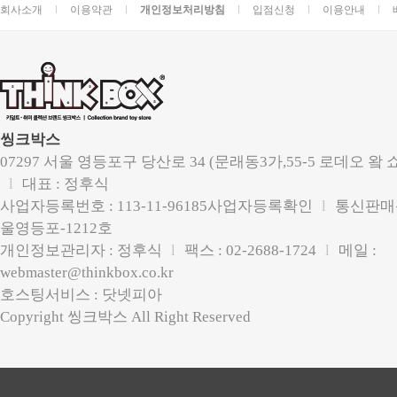
회사소개
이용약관
개인정보처리방침
입점신청
이용안내
씽크박스
07297 서울 영등포구 당산로 34 (문래동3가,55-5 로데오 왘 
l
대표 : 정후식
사업자등록번호 : 113-11-96185
사업자등록확인
l
통신판매신
울영등포-1212호
개인정보관리자 :
정후식
l
팩스 : 02-2688-1724
l
메일 :
webmaster@thinkbox.co.kr
호스팅서비스 : 닷넷피아
Copyright 씽크박스 All Right Reserved