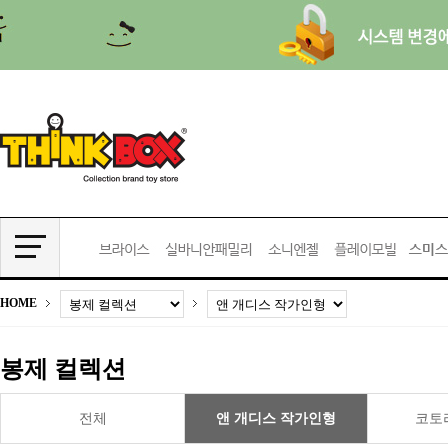
HOME
봉제 컬렉션
전체
앤 개디스 작가인형
코토