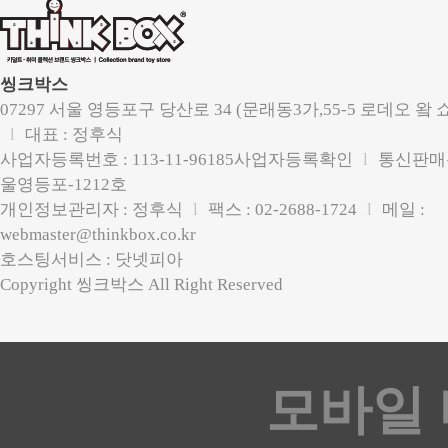
씽크박스
07297 서울 영등포구 당산로 34 (문래동3가,55-5 로데오 왘 
l
대표 : 정후식
사업자등록번호 : 113-11-96185
사업자등록확인
l
통신판매신
울영등포-1212호
개인정보관리자 :
정후식
l
팩스 : 02-2688-1724
l
메일 :
webmaster@thinkbox.co.kr
호스팅서비스 : 닷넷피아
Copyright 씽크박스 All Right Reserved
모바일 