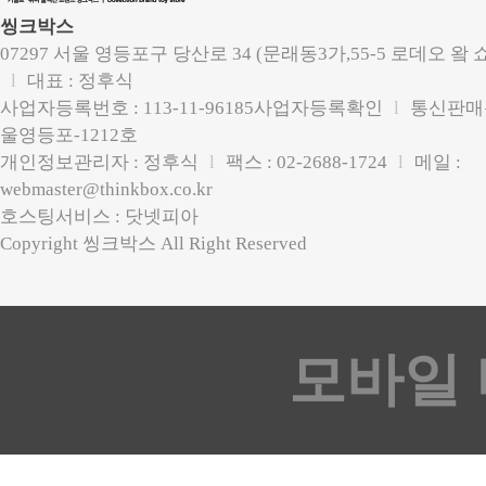
씽크박스
07297 서울 영등포구 당산로 34 (문래동3가,55-5 로데오 왘 
l
대표 : 정후식
사업자등록번호 : 113-11-96185
사업자등록확인
l
통신판매신
울영등포-1212호
개인정보관리자 :
정후식
l
팩스 : 02-2688-1724
l
메일 :
webmaster@thinkbox.co.kr
호스팅서비스 : 닷넷피아
Copyright 씽크박스 All Right Reserved
모바일 