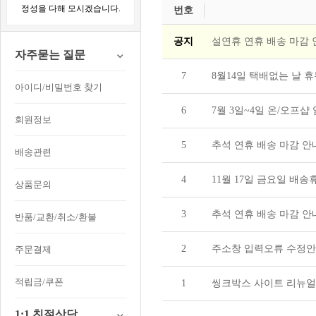
정성을 다해 모시겠습니다.
번호
공지
​설연휴 연휴 배송 마감 안
자주묻는 질문
7
8월14일 택배없는 날 
아이디/비밀번호 찾기
6
7월 3일~4일 온/오프샵 
회원정보
5
추석 연휴 배송 마감 안내​
배송관련
4
11월 17일 금요일 배송휴
상품문의
3
​추석 연휴 배송 마감 안내​
반품/교환/취소/환불
2
주소창 입력오류 수정안
주문결제
적립금/쿠폰
1
씽크박스 사이트 리뉴얼
1:1 친절상담