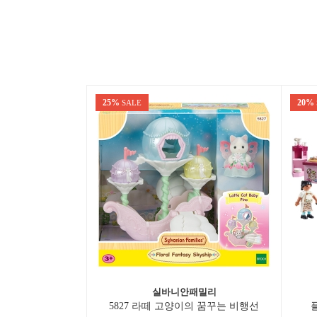
25%
20%
SALE
실바니안패밀리
5827 라떼 고양이의 꿈꾸는 비행선