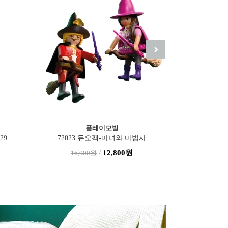
BLYTHE 브라이스
일라잇
mimi LALA nyan(1인2체제..
/
299,000원
310,000원