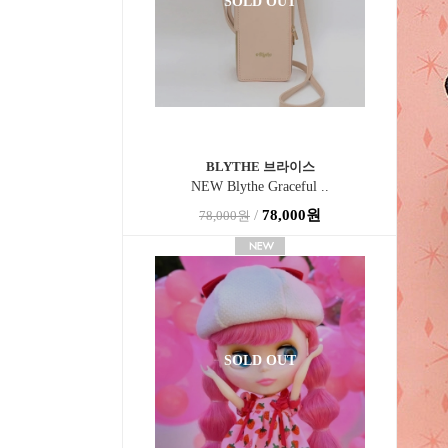
SOLD OUT
BLYTHE 브라이스
NEW Blythe Graceful ..
/
78,000원
78,000원
SOLD OUT