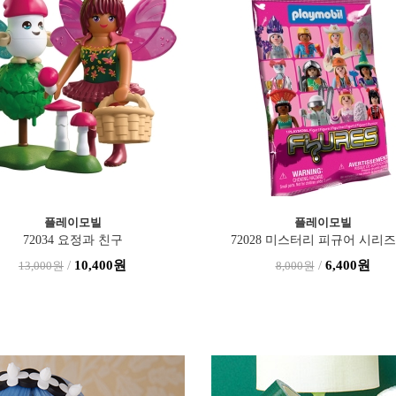
SONNY ANGEL
실바니안패밀리
 몬치치 컬러즈 윙크(1인12개 ..
5854-실바니안 요정 참 트와
/
11,800원
/
63,200원
11,800원
79,000원