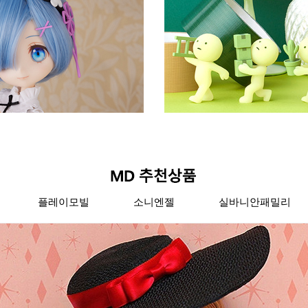
플레이모빌
소니엔젤
실바니안패밀리