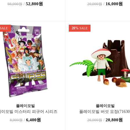
(71851)
/
52,800원
/
16,000원
66,000원
20,000원
20%
SALE
SALE
플레이모빌
플레이모빌
레이모빌 미스터리 피규어 시리즈
플레이모빌 버섯 요정(71630
28-여자(71890)
/
6,400원
/
20,800원
8,000원
26,000원