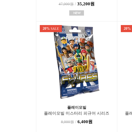
/
35,200원
47,000원
20%
20%
SALE
플레이모빌
플레이모빌 미스터리 피규어 시리즈
플
28-남자(71889)
/
6,400원
8,000원